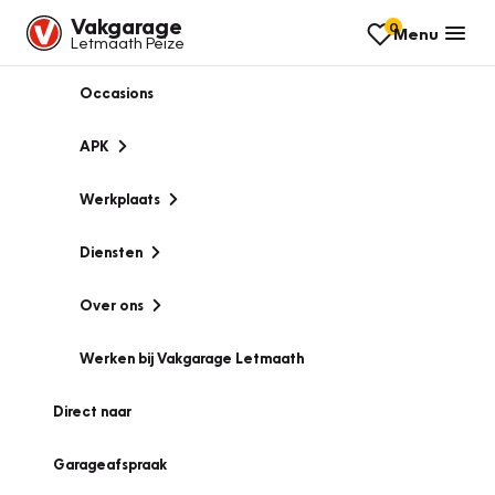
Vakgarage
0
Menu
Letmaath Peize
Occasions
APK
Werkplaats
Diensten
Over ons
Werken bij Vakgarage Letmaath
Direct naar
Garageafspraak