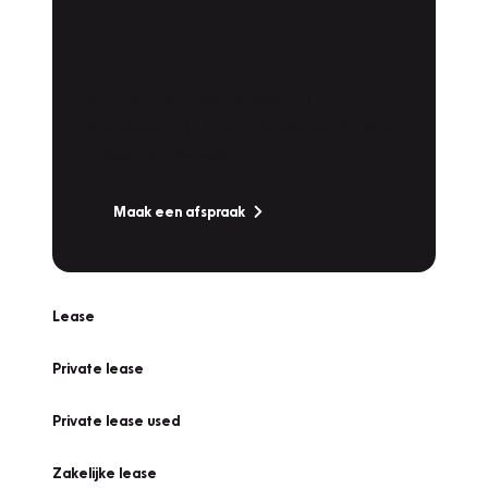
Plan een
Werkplaatsafspraak
Is uw auto toe aan Onderhoud,
Bandenwissel of een Vakantiecheck? Plan
online een afspraak!
Maak een afspraak
Lease
Private lease
Private lease used
Zakelijke lease