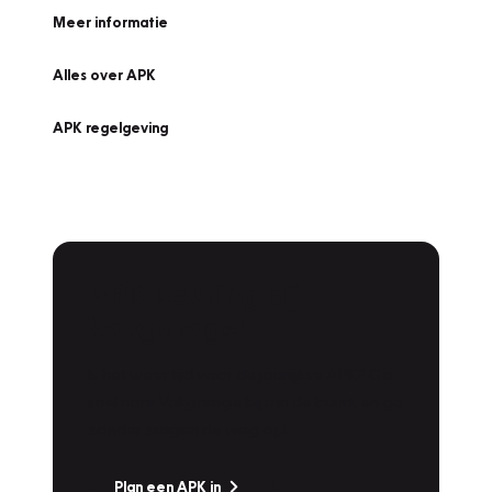
Meer informatie
Alles over APK
APK regelgeving
APK Keuring bij
Vakgarage!
Is het weer tijd voor de jaarlijkse APK? Ga
snel naar Vakgarage bij u in de buurt, en ga
zonder zorgen de weg op!
Plan een APK in