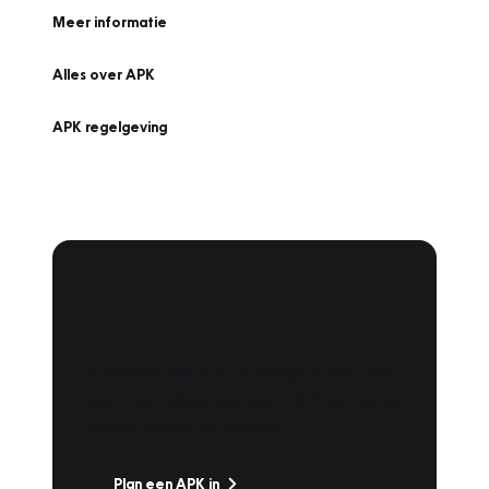
Meer informatie
Alles over APK
APK regelgeving
APK Keuring bij
Vakgarage!
Is het weer tijd voor de jaarlijkse APK? Ga
snel naar Vakgarage bij u in de buurt, en ga
zonder zorgen de weg op!
Plan een APK in