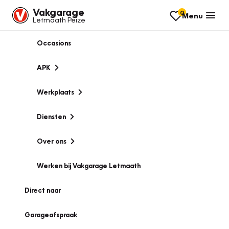
Vakgarage
0
Menu
Letmaath Peize
Occasions
APK
Werkplaats
Diensten
Over ons
Werken bij Vakgarage Letmaath
Direct naar
Garageafspraak