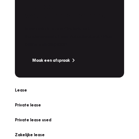
Plan een
Werkplaatsafspraak
Is uw auto toe aan Onderhoud,
Bandenwissel of een Vakantiecheck? Plan
online een afspraak!
Maak een afspraak
Lease
Private lease
Private lease used
Zakelijke lease