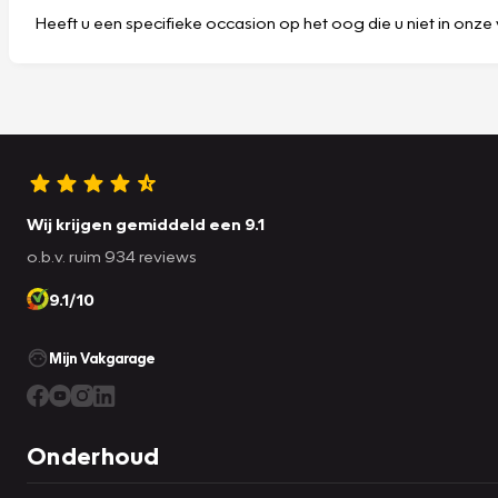
Heeft u een specifieke occasion op het oog die u niet in onze 
Wij krijgen gemiddeld een 9.1
o.b.v. ruim 934 reviews
9.1/10
Mijn Vakgarage
Onderhoud