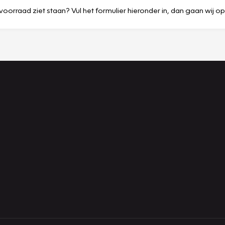
voorraad ziet staan? Vul het formulier hieronder in, dan gaan wij o