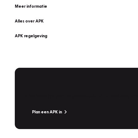
Meer informatie
Alles over APK
APK regelgeving
APK Keuring bij Vakgarage!
Is het weer tijd voor de jaarlijkse APK? Ga snel naar V
Plan een APK in