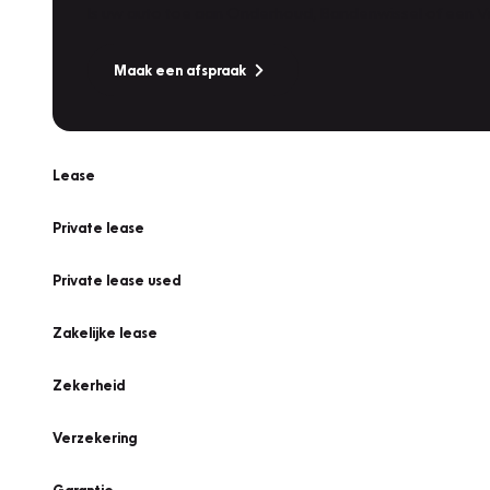
Is uw auto toe aan Onderhoud, Bandenwissel of een Va
Maak een afspraak
Lease
Private lease
Private lease used
Zakelijke lease
Zekerheid
Verzekering