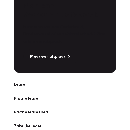
Plan een
Werkplaatsafspraak
Is uw auto toe aan Onderhoud,
Bandenwissel of een Vakantiecheck? Plan
online een afspraak!
Maak een afspraak
Lease
Private lease
Private lease used
Zakelijke lease