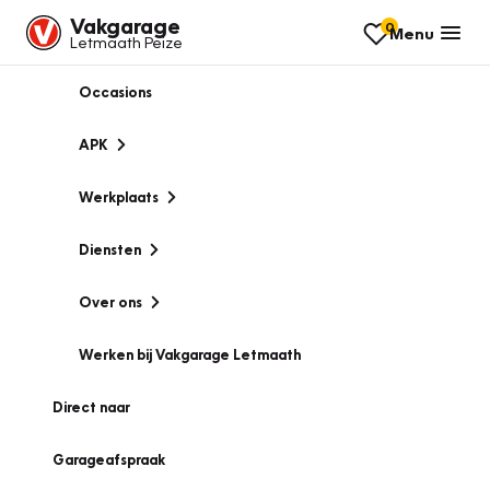
Vakgarage
0
Menu
Letmaath Peize
Occasions
APK
Werkplaats
Diensten
Over ons
Werken bij Vakgarage Letmaath
Direct naar
Garageafspraak