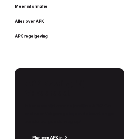
Meer informatie
Alles over APK
APK regelgeving
APK Keuring bij
Vakgarage!
Is het weer tijd voor de jaarlijkse APK? Ga
snel naar Vakgarage bij u in de buurt, en ga
zonder zorgen de weg op!
Plan een APK in