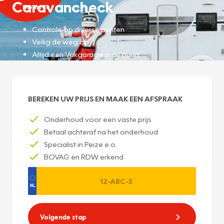
Caravancheck
Diensten
Controle op diverse punten
Veilig de weg op
Altijd een Vakgarage in de buurt
BEREKEN UW PRIJS EN MAAK EEN AFSPRAAK
Onderhoud voor een vaste prijs
Betaal achteraf na het onderhoud
Specialist in Peize e.o.
BOVAG en RDW erkend
Volgende stap