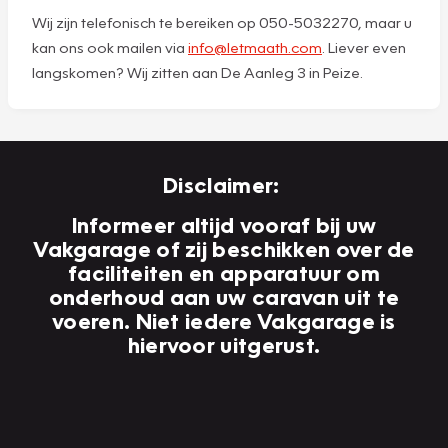
Wij zijn telefonisch te bereiken op 050-5032270, maar u
kan ons ook mailen via
info@letmaath.com
. Liever even
langskomen? Wij zitten aan De Aanleg 3 in Peize.
Disclaimer:
Informeer altijd vooraf bij uw
Vakgarage of zij beschikken over de
faciliteiten en apparatuur om
onderhoud aan uw caravan uit te
voeren. Niet iedere Vakgarage is
hiervoor uitgerust.