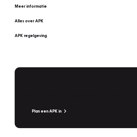
Meer informatie
Alles over APK
APK regelgeving
APK Keuring bij Vakgarage!
Is het weer tijd voor de jaarlijkse APK? Ga snel naar V
Plan een APK in