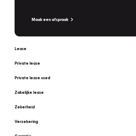
Is uw auto toe aan Onderhoud, Bandenwissel of een Va
Maak een afspraak
Lease
Private lease
Private lease used
Zakelijke lease
Zekerheid
Verzekering