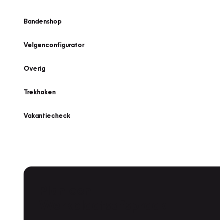
Bandenshop
Velgenconfigurator
Overig
Trekhaken
Vakantiecheck
Plan een
Werkplaatsafspraak